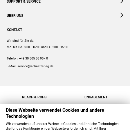
SUPPORT & SERVICE
Webshop
Kontakt
ÜBER UNS
FAQ
Unternehmen
Online-Hilfe
KONTAKT
Historie
Anleitungen
Wir sind für Sie da:
Engagement
Preise
Mo. bis Do. 8:00 - 16:00
und Fr. 8:00 - 15:00
Jobs
Mengenrabatt
Telefon:
+49 30 805 86 95 - 0
Versand
E-Mail:
service@schaeffer-ag.de
REACH & ROHS
ENGAGEMENT
Diese Webseite verwendet Cookies und andere
Technologien
Wir verwenden auf unserer Webseite Cookies und ähnliche Technologien,
die für das Funktionieren der Webseite erforderlich sind. Mit Ihrer