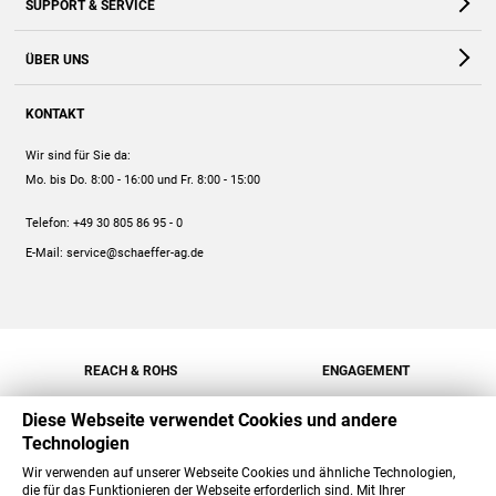
SUPPORT & SERVICE
Webshop
Kontakt
ÜBER UNS
FAQ
Unternehmen
Online-Hilfe
KONTAKT
Historie
Anleitungen
Wir sind für Sie da:
Engagement
Preise
Mo. bis Do. 8:00 - 16:00
und Fr. 8:00 - 15:00
Jobs
Mengenrabatt
Telefon:
+49 30 805 86 95 - 0
Versand
E-Mail:
service@schaeffer-ag.de
REACH & ROHS
ENGAGEMENT
Diese Webseite verwendet Cookies und andere
Technologien
Wir verwenden auf unserer Webseite Cookies und ähnliche Technologien,
die für das Funktionieren der Webseite erforderlich sind. Mit Ihrer