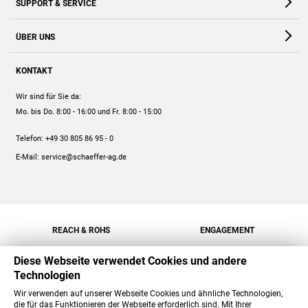
SUPPORT & SERVICE
Webshop
Kontakt
ÜBER UNS
FAQ
Unternehmen
Online-Hilfe
KONTAKT
Historie
Anleitungen
Wir sind für Sie da:
Engagement
Preise
Mo. bis Do. 8:00 - 16:00
und Fr. 8:00 - 15:00
Jobs
Mengenrabatt
Telefon:
+49 30 805 86 95 - 0
Versand
E-Mail:
service@schaeffer-ag.de
REACH & ROHS
ENGAGEMENT
Diese Webseite verwendet Cookies und andere
Technologien
Wir verwenden auf unserer Webseite Cookies und ähnliche Technologien,
die für das Funktionieren der Webseite erforderlich sind. Mit Ihrer