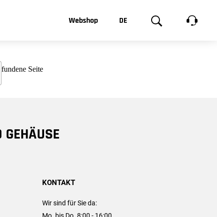
t, was Sie
Webshop
DE
te
Produktgalerie
EN
e
FR
chsen
D GEHÄUSE
KONTAKT
Wir sind für Sie da:
Mo. bis Do. 8:00 - 16:00