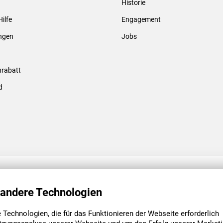
Historie
Gewindebolzen & -hülsen
Hilfe
Engagement
ungen
Jobs
rabatt
d
ENGAGEMENT
UNSERE NIEDE
 andere Technologien
Technologien, die für das Funktionieren der Webseite erforderlich