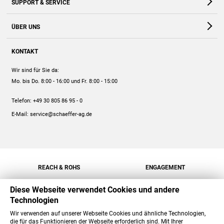
SUPPORT & SERVICE
Webshop
Kontakt
ÜBER UNS
FAQ
Unternehmen
Online-Hilfe
KONTAKT
Historie
Anleitungen
Wir sind für Sie da:
Engagement
Preise
Mo. bis Do. 8:00 - 16:00
und Fr. 8:00 - 15:00
Jobs
Mengenrabatt
Telefon:
+49 30 805 86 95 - 0
Versand
E-Mail:
service@schaeffer-ag.de
REACH & ROHS
ENGAGEMENT
Diese Webseite verwendet Cookies und andere
Technologien
Wir verwenden auf unserer Webseite Cookies und ähnliche Technologien,
die für das Funktionieren der Webseite erforderlich sind. Mit Ihrer