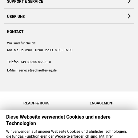
SUPPORT & SERVICE
Webshop
Kontakt
ÜBER UNS
FAQ
Unternehmen
Online-Hilfe
KONTAKT
Historie
Anleitungen
Wir sind für Sie da:
Engagement
Preise
Mo. bis Do. 8:00 - 16:00
und Fr. 8:00 - 15:00
Jobs
Mengenrabatt
Telefon:
+49 30 805 86 95 - 0
Versand
E-Mail:
service@schaeffer-ag.de
REACH & ROHS
ENGAGEMENT
Diese Webseite verwendet Cookies und andere
Technologien
Wir verwenden auf unserer Webseite Cookies und ähnliche Technologien,
die für das Funktionieren der Webseite erforderlich sind. Mit Ihrer