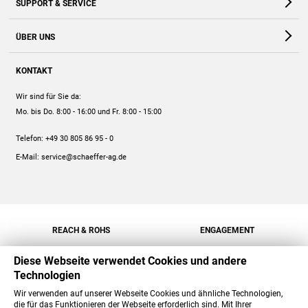
SUPPORT & SERVICE
Webshop
Kontakt
ÜBER UNS
FAQ
Unternehmen
Online-Hilfe
KONTAKT
Historie
Anleitungen
Wir sind für Sie da:
Engagement
Preise
Mo. bis Do. 8:00 - 16:00
und Fr. 8:00 - 15:00
Jobs
Mengenrabatt
Telefon:
+49 30 805 86 95 - 0
Versand
E-Mail:
service@schaeffer-ag.de
REACH & ROHS
ENGAGEMENT
Diese Webseite verwendet Cookies und andere
Technologien
Wir verwenden auf unserer Webseite Cookies und ähnliche Technologien,
die für das Funktionieren der Webseite erforderlich sind. Mit Ihrer