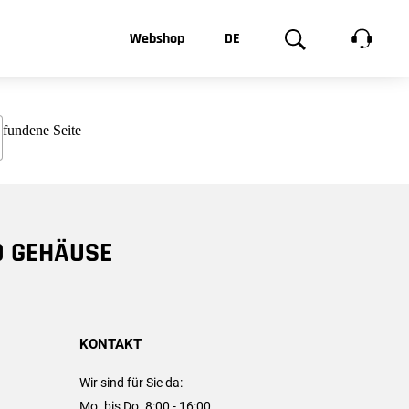
t, was Sie
Webshop
DE
te
Produktgalerie
EN
e
FR
chsen
D GEHÄUSE
KONTAKT
Wir sind für Sie da:
Mo. bis Do. 8:00 - 16:00