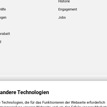
Historie
Gewindebolzen & -hülsen
Hilfe
Engagement
ungen
Jobs
rabatt
d
ENGAGEMENT
UNSERE NIEDE
 andere Technologien
Technologien, die für das Funktionieren der Webseite erforderlich