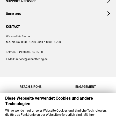
SUPPORT & SERVICE
Webshop
Kontakt
ÜBER UNS
FAQ
Unternehmen
Online-Hilfe
KONTAKT
Historie
Anleitungen
Wir sind für Sie da:
Engagement
Preise
Mo. bis Do. 8:00 - 16:00
und Fr. 8:00 - 15:00
Jobs
Mengenrabatt
Telefon:
+49 30 805 86 95 - 0
Versand
E-Mail:
service@schaeffer-ag.de
REACH & ROHS
ENGAGEMENT
Diese Webseite verwendet Cookies und andere
Technologien
Wir verwenden auf unserer Webseite Cookies und ähnliche Technologien,
die für das Funktionieren der Webseite erforderlich sind. Mit Ihrer