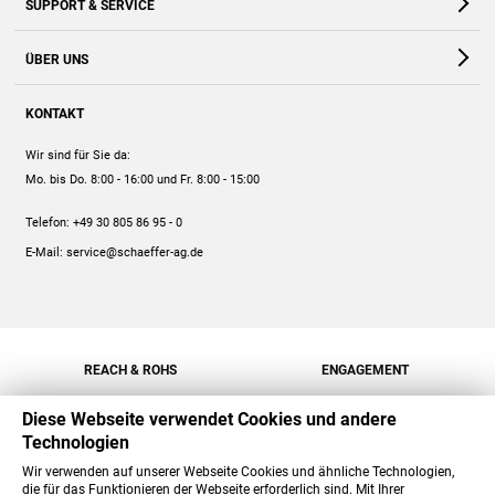
SUPPORT & SERVICE
Webshop
Kontakt
ÜBER UNS
FAQ
Unternehmen
Online-Hilfe
KONTAKT
Historie
Anleitungen
Wir sind für Sie da:
Engagement
Preise
Mo. bis Do. 8:00 - 16:00
und Fr. 8:00 - 15:00
Jobs
Mengenrabatt
Telefon:
+49 30 805 86 95 - 0
Versand
E-Mail:
service@schaeffer-ag.de
REACH & ROHS
ENGAGEMENT
Diese Webseite verwendet Cookies und andere
Technologien
Wir verwenden auf unserer Webseite Cookies und ähnliche Technologien,
die für das Funktionieren der Webseite erforderlich sind. Mit Ihrer