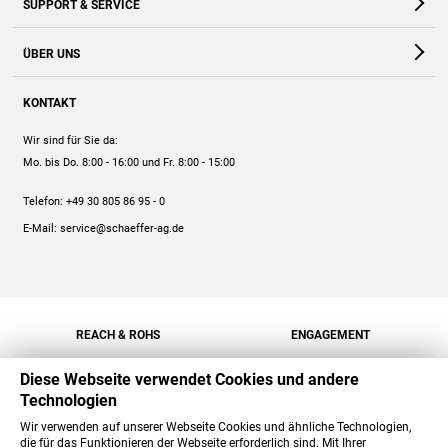
SUPPORT & SERVICE
Webshop
Kontakt
ÜBER UNS
FAQ
Unternehmen
Online-Hilfe
KONTAKT
Historie
Anleitungen
Wir sind für Sie da:
Engagement
Preise
Mo. bis Do. 8:00 - 16:00
und Fr. 8:00 - 15:00
Jobs
Mengenrabatt
Telefon:
+49 30 805 86 95 - 0
Versand
E-Mail:
service@schaeffer-ag.de
REACH & ROHS
ENGAGEMENT
Diese Webseite verwendet Cookies und andere
Technologien
Wir verwenden auf unserer Webseite Cookies und ähnliche Technologien,
die für das Funktionieren der Webseite erforderlich sind. Mit Ihrer