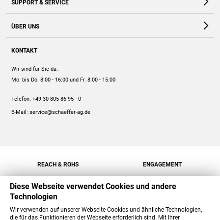
SUPPORT & SERVICE
Webshop
Kontakt
ÜBER UNS
FAQ
Unternehmen
Online-Hilfe
KONTAKT
Historie
Anleitungen
Wir sind für Sie da:
Engagement
Preise
Mo. bis Do. 8:00 - 16:00
und Fr. 8:00 - 15:00
Jobs
Mengenrabatt
Telefon:
+49 30 805 86 95 - 0
Versand
E-Mail:
service@schaeffer-ag.de
REACH & ROHS
ENGAGEMENT
Diese Webseite verwendet Cookies und andere
Technologien
Wir verwenden auf unserer Webseite Cookies und ähnliche Technologien,
die für das Funktionieren der Webseite erforderlich sind. Mit Ihrer