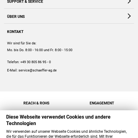
SUPPORT & SERVICE
Webshop
Kontakt
ÜBER UNS
FAQ
Unternehmen
Online-Hilfe
KONTAKT
Historie
Anleitungen
Wir sind für Sie da:
Engagement
Preise
Mo. bis Do. 8:00 - 16:00
und Fr. 8:00 - 15:00
Jobs
Mengenrabatt
Telefon:
+49 30 805 86 95 - 0
Versand
E-Mail:
service@schaeffer-ag.de
REACH & ROHS
ENGAGEMENT
Diese Webseite verwendet Cookies und andere
Technologien
Wir verwenden auf unserer Webseite Cookies und ähnliche Technologien,
die für das Funktionieren der Webseite erforderlich sind. Mit Ihrer