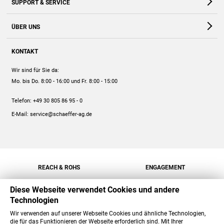
SUPPORT & SERVICE
Webshop
Kontakt
ÜBER UNS
FAQ
Unternehmen
Online-Hilfe
KONTAKT
Historie
Anleitungen
Wir sind für Sie da:
Engagement
Preise
Mo. bis Do. 8:00 - 16:00
und Fr. 8:00 - 15:00
Jobs
Mengenrabatt
Telefon:
+49 30 805 86 95 - 0
Versand
E-Mail:
service@schaeffer-ag.de
REACH & ROHS
ENGAGEMENT
Diese Webseite verwendet Cookies und andere
Technologien
Wir verwenden auf unserer Webseite Cookies und ähnliche Technologien,
die für das Funktionieren der Webseite erforderlich sind. Mit Ihrer