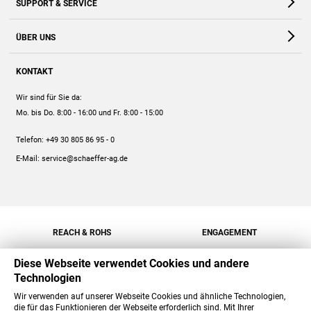
SUPPORT & SERVICE
Webshop
Kontakt
ÜBER UNS
FAQ
Unternehmen
Online-Hilfe
KONTAKT
Historie
Anleitungen
Wir sind für Sie da:
Engagement
Preise
Mo. bis Do. 8:00 - 16:00
und Fr. 8:00 - 15:00
Jobs
Mengenrabatt
Telefon:
+49 30 805 86 95 - 0
Versand
E-Mail:
service@schaeffer-ag.de
REACH & ROHS
ENGAGEMENT
Diese Webseite verwendet Cookies und andere
Technologien
Wir verwenden auf unserer Webseite Cookies und ähnliche Technologien,
die für das Funktionieren der Webseite erforderlich sind. Mit Ihrer