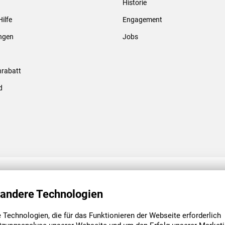
Historie
Gewindebolzen & -hülsen
Hilfe
Engagement
ungen
Jobs
rabatt
d
ENGAGEMENT
UNSERE NIEDE
 andere Technologien
Technologien, die für das Funktionieren der Webseite erforderlich