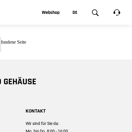
t, was Sie
Webshop
DE
te
Produktgalerie
EN
e
FR
chsen
D GEHÄUSE
KONTAKT
Wir sind für Sie da:
Mo. bis Do. 8:00 - 16:00