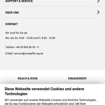
SUPPORT & SERVICE
Webshop
Kontakt
ÜBER UNS
FAQ
Unternehmen
Online-Hilfe
KONTAKT
Historie
Anleitungen
Wir sind für Sie da:
Engagement
Preise
Mo. bis Do. 8:00 - 16:00
und Fr. 8:00 - 15:00
Jobs
Mengenrabatt
Telefon:
+49 30 805 86 95 - 0
Versand
E-Mail:
service@schaeffer-ag.de
REACH & ROHS
ENGAGEMENT
Diese Webseite verwendet Cookies und andere
Technologien
Wir verwenden auf unserer Webseite Cookies und ähnliche Technologien,
die für das Funktionieren der Webseite erforderlich sind. Mit Ihrer