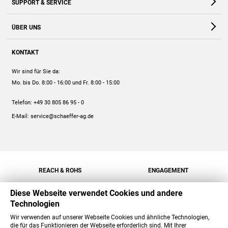
SUPPORT & SERVICE
Webshop
Kontakt
ÜBER UNS
FAQ
Unternehmen
Online-Hilfe
KONTAKT
Historie
Anleitungen
Wir sind für Sie da:
Engagement
Preise
Mo. bis Do. 8:00 - 16:00
und Fr. 8:00 - 15:00
Jobs
Mengenrabatt
Telefon:
+49 30 805 86 95 - 0
Versand
E-Mail:
service@schaeffer-ag.de
REACH & ROHS
ENGAGEMENT
Diese Webseite verwendet Cookies und andere
Technologien
Wir verwenden auf unserer Webseite Cookies und ähnliche Technologien,
die für das Funktionieren der Webseite erforderlich sind. Mit Ihrer