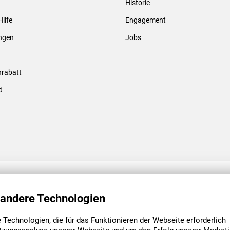
Historie
Gewindebolzen & -hülsen
Hilfe
Engagement
ungen
Jobs
rabatt
d
ENGAGEMENT
UNSERE NIEDE
 andere Technologien
Technologien, die für das Funktionieren der Webseite erforderlich