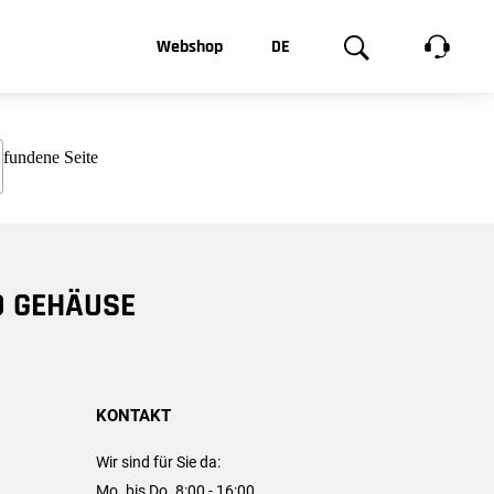
t, was Sie
Webshop
DE
te
Produktgalerie
EN
e
FR
chsen
D GEHÄUSE
KONTAKT
Wir sind für Sie da:
Mo. bis Do. 8:00 - 16:00