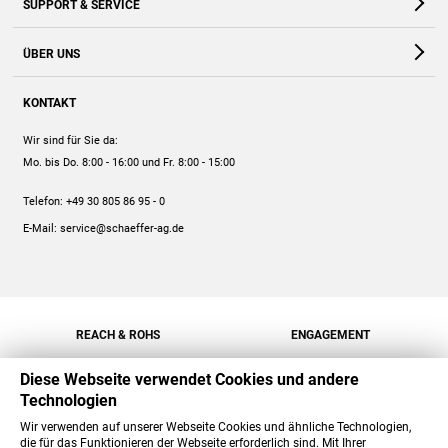
SUPPORT & SERVICE
Webshop
Kontakt
ÜBER UNS
FAQ
Unternehmen
Online-Hilfe
KONTAKT
Historie
Anleitungen
Wir sind für Sie da:
Engagement
Preise
Mo. bis Do. 8:00 - 16:00
und Fr. 8:00 - 15:00
Jobs
Mengenrabatt
Telefon:
+49 30 805 86 95 - 0
Versand
E-Mail:
service@schaeffer-ag.de
REACH & ROHS
ENGAGEMENT
Diese Webseite verwendet Cookies und andere
Technologien
Wir verwenden auf unserer Webseite Cookies und ähnliche Technologien,
die für das Funktionieren der Webseite erforderlich sind. Mit Ihrer