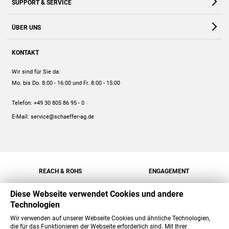
SUPPORT & SERVICE
Webshop
Kontakt
ÜBER UNS
FAQ
Unternehmen
Online-Hilfe
KONTAKT
Historie
Anleitungen
Wir sind für Sie da:
Engagement
Preise
Mo. bis Do. 8:00 - 16:00
und Fr. 8:00 - 15:00
Jobs
Mengenrabatt
Telefon:
+49 30 805 86 95 - 0
Versand
E-Mail:
service@schaeffer-ag.de
REACH & ROHS
ENGAGEMENT
Diese Webseite verwendet Cookies und andere
Technologien
Wir verwenden auf unserer Webseite Cookies und ähnliche Technologien,
die für das Funktionieren der Webseite erforderlich sind. Mit Ihrer