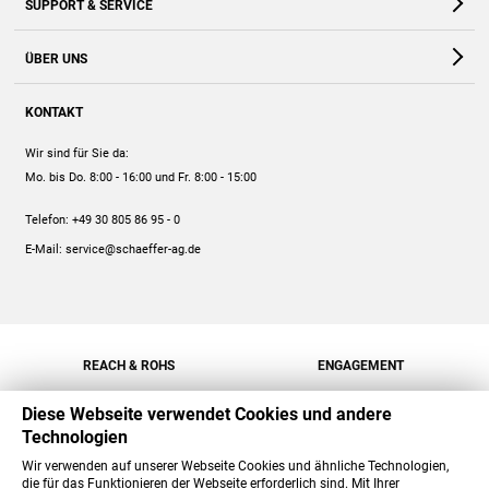
SUPPORT & SERVICE
Webshop
Kontakt
ÜBER UNS
FAQ
Unternehmen
Online-Hilfe
KONTAKT
Historie
Anleitungen
Wir sind für Sie da:
Engagement
Preise
Mo. bis Do. 8:00 - 16:00
und Fr. 8:00 - 15:00
Jobs
Mengenrabatt
Telefon:
+49 30 805 86 95 - 0
Versand
E-Mail:
service@schaeffer-ag.de
REACH & ROHS
ENGAGEMENT
Diese Webseite verwendet Cookies und andere
Technologien
Wir verwenden auf unserer Webseite Cookies und ähnliche Technologien,
die für das Funktionieren der Webseite erforderlich sind. Mit Ihrer