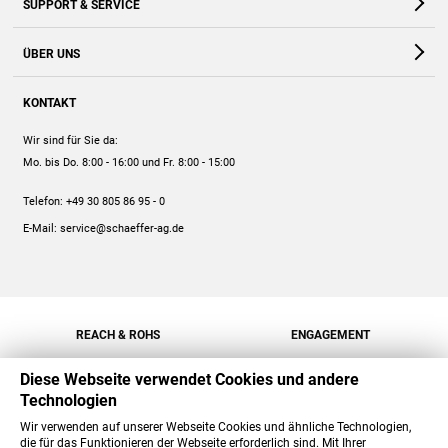
SUPPORT & SERVICE
Webshop
Kontakt
ÜBER UNS
FAQ
Unternehmen
Online-Hilfe
KONTAKT
Historie
Anleitungen
Wir sind für Sie da:
Engagement
Preise
Mo. bis Do. 8:00 - 16:00
und Fr. 8:00 - 15:00
Jobs
Mengenrabatt
Telefon:
+49 30 805 86 95 - 0
Versand
E-Mail:
service@schaeffer-ag.de
REACH & ROHS
ENGAGEMENT
Diese Webseite verwendet Cookies und andere
Technologien
Wir verwenden auf unserer Webseite Cookies und ähnliche Technologien,
die für das Funktionieren der Webseite erforderlich sind. Mit Ihrer