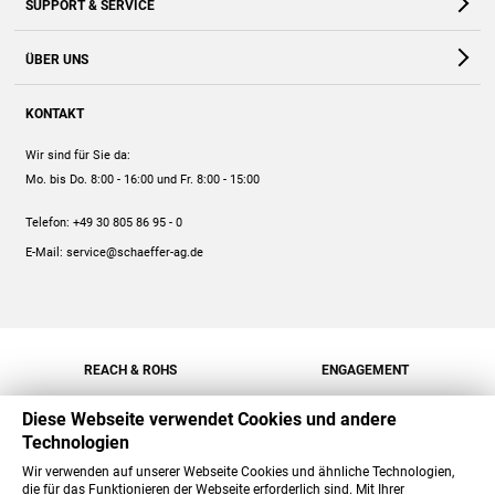
SUPPORT & SERVICE
Webshop
Kontakt
ÜBER UNS
FAQ
Unternehmen
Online-Hilfe
KONTAKT
Historie
Anleitungen
Wir sind für Sie da:
Engagement
Preise
Mo. bis Do. 8:00 - 16:00
und Fr. 8:00 - 15:00
Jobs
Mengenrabatt
Telefon:
+49 30 805 86 95 - 0
Versand
E-Mail:
service@schaeffer-ag.de
REACH & ROHS
ENGAGEMENT
Diese Webseite verwendet Cookies und andere
Technologien
Wir verwenden auf unserer Webseite Cookies und ähnliche Technologien,
die für das Funktionieren der Webseite erforderlich sind. Mit Ihrer