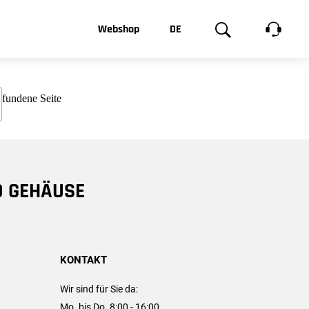
t, was Sie
Webshop
DE
te
Produktgalerie
EN
e
FR
chsen
D GEHÄUSE
KONTAKT
Wir sind für Sie da:
Mo. bis Do. 8:00 - 16:00