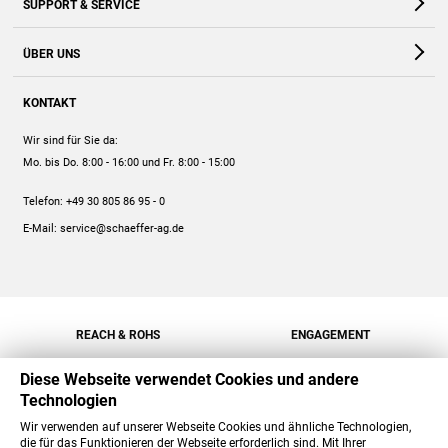
SUPPORT & SERVICE
Webshop
Kontakt
ÜBER UNS
FAQ
Unternehmen
Online-Hilfe
KONTAKT
Historie
Anleitungen
Wir sind für Sie da:
Engagement
Preise
Mo. bis Do. 8:00 - 16:00
und Fr. 8:00 - 15:00
Jobs
Mengenrabatt
Telefon:
+49 30 805 86 95 - 0
Versand
E-Mail:
service@schaeffer-ag.de
REACH & ROHS
ENGAGEMENT
Diese Webseite verwendet Cookies und andere
Technologien
Wir verwenden auf unserer Webseite Cookies und ähnliche Technologien,
die für das Funktionieren der Webseite erforderlich sind. Mit Ihrer