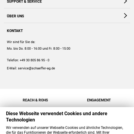
SUPPORT & SERVICE
Webshop
Kontakt
ÜBER UNS
FAQ
Unternehmen
Online-Hilfe
KONTAKT
Historie
Anleitungen
Wir sind für Sie da:
Engagement
Preise
Mo. bis Do. 8:00 - 16:00
und Fr. 8:00 - 15:00
Jobs
Mengenrabatt
Telefon:
+49 30 805 86 95 - 0
Versand
E-Mail:
service@schaeffer-ag.de
REACH & ROHS
ENGAGEMENT
Diese Webseite verwendet Cookies und andere
Technologien
Wir verwenden auf unserer Webseite Cookies und ähnliche Technologien,
die für das Funktionieren der Webseite erforderlich sind. Mit Ihrer