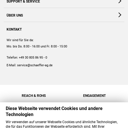
SUPPORT & SERVICE
Webshop
Kontakt
ÜBER UNS
FAQ
Unternehmen
Online-Hilfe
KONTAKT
Historie
Anleitungen
Wir sind für Sie da:
Engagement
Preise
Mo. bis Do. 8:00 - 16:00
und Fr. 8:00 - 15:00
Jobs
Mengenrabatt
Telefon:
+49 30 805 86 95 - 0
Versand
E-Mail:
service@schaeffer-ag.de
REACH & ROHS
ENGAGEMENT
Diese Webseite verwendet Cookies und andere
Technologien
Wir verwenden auf unserer Webseite Cookies und ähnliche Technologien,
die für das Funktionieren der Webseite erforderlich sind. Mit Ihrer