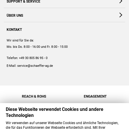
SUPPORT & SERVICE
Webshop
Kontakt
ÜBER UNS
FAQ
Unternehmen
Online-Hilfe
KONTAKT
Historie
Anleitungen
Wir sind für Sie da:
Engagement
Preise
Mo. bis Do. 8:00 - 16:00
und Fr. 8:00 - 15:00
Jobs
Mengenrabatt
Telefon:
+49 30 805 86 95 - 0
Versand
E-Mail:
service@schaeffer-ag.de
REACH & ROHS
ENGAGEMENT
Diese Webseite verwendet Cookies und andere
Technologien
Wir verwenden auf unserer Webseite Cookies und ähnliche Technologien,
die für das Funktionieren der Webseite erforderlich sind. Mit Ihrer