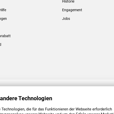
Historie
Gewindebolzen & -hülsen
Hilfe
Engagement
ungen
Jobs
rabatt
d
ENGAGEMENT
UNSERE NIEDE
 andere Technologien
Technologien, die für das Funktionieren der Webseite erforderlich