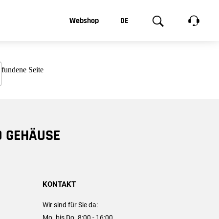
t, was Sie
Webshop
DE
te
Produktgalerie
EN
e
FR
chsen
D GEHÄUSE
KONTAKT
Wir sind für Sie da:
Mo. bis Do. 8:00 - 16:00