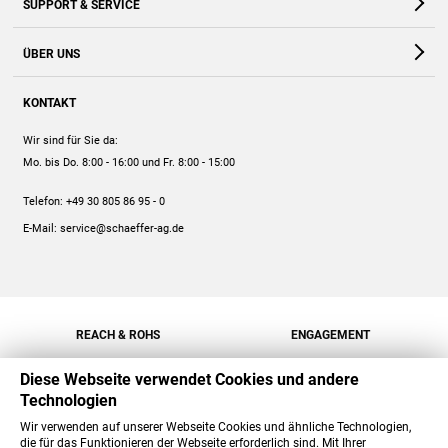
SUPPORT & SERVICE
Webshop
Kontakt
ÜBER UNS
FAQ
Unternehmen
Online-Hilfe
KONTAKT
Historie
Anleitungen
Wir sind für Sie da:
Engagement
Preise
Mo. bis Do. 8:00 - 16:00
und Fr. 8:00 - 15:00
Jobs
Mengenrabatt
Telefon:
+49 30 805 86 95 - 0
Versand
E-Mail:
service@schaeffer-ag.de
REACH & ROHS
ENGAGEMENT
Diese Webseite verwendet Cookies und andere
Technologien
Wir verwenden auf unserer Webseite Cookies und ähnliche Technologien,
die für das Funktionieren der Webseite erforderlich sind. Mit Ihrer