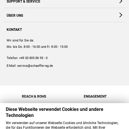
SUPPORT & SERVICE
Webshop
Kontakt
ÜBER UNS
FAQ
Unternehmen
Online-Hilfe
KONTAKT
Historie
Anleitungen
Wir sind für Sie da:
Engagement
Preise
Mo. bis Do. 8:00 - 16:00
und Fr. 8:00 - 15:00
Jobs
Mengenrabatt
Telefon:
+49 30 805 86 95 - 0
Versand
E-Mail:
service@schaeffer-ag.de
REACH & ROHS
ENGAGEMENT
Diese Webseite verwendet Cookies und andere
Technologien
Wir verwenden auf unserer Webseite Cookies und ähnliche Technologien,
die für das Funktionieren der Webseite erforderlich sind. Mit Ihrer