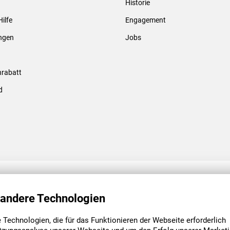
Historie
Gewindebolzen & -hülsen
Hilfe
Engagement
ungen
Jobs
rabatt
d
ENGAGEMENT
UNSERE NIEDE
 andere Technologien
Technologien, die für das Funktionieren der Webseite erforderlich