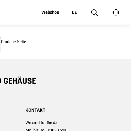
t, was Sie
Webshop
DE
te
Produktgalerie
EN
e
FR
chsen
D GEHÄUSE
KONTAKT
Wir sind für Sie da:
Mo. bis Do. 8:00 - 16:00