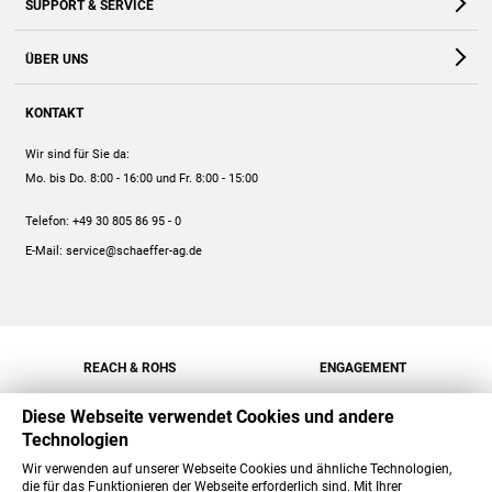
SUPPORT & SERVICE
Webshop
Kontakt
ÜBER UNS
FAQ
Unternehmen
Online-Hilfe
KONTAKT
Historie
Anleitungen
Wir sind für Sie da:
Engagement
Preise
Mo. bis Do. 8:00 - 16:00
und Fr. 8:00 - 15:00
Jobs
Mengenrabatt
Telefon:
+49 30 805 86 95 - 0
Versand
E-Mail:
service@schaeffer-ag.de
REACH & ROHS
ENGAGEMENT
Diese Webseite verwendet Cookies und andere
Technologien
Wir verwenden auf unserer Webseite Cookies und ähnliche Technologien,
die für das Funktionieren der Webseite erforderlich sind. Mit Ihrer