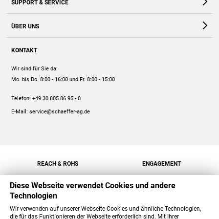
SUPPORT & SERVICE
Webshop
Kontakt
ÜBER UNS
FAQ
Unternehmen
Online-Hilfe
KONTAKT
Historie
Anleitungen
Wir sind für Sie da:
Engagement
Preise
Mo. bis Do. 8:00 - 16:00
und Fr. 8:00 - 15:00
Jobs
Mengenrabatt
Telefon:
+49 30 805 86 95 - 0
Versand
E-Mail:
service@schaeffer-ag.de
REACH & ROHS
ENGAGEMENT
Diese Webseite verwendet Cookies und andere
Technologien
Wir verwenden auf unserer Webseite Cookies und ähnliche Technologien,
die für das Funktionieren der Webseite erforderlich sind. Mit Ihrer