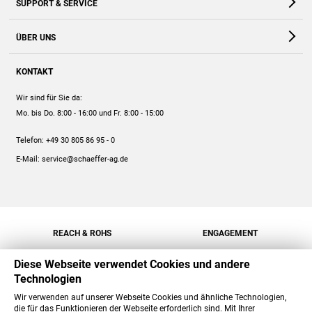
SUPPORT & SERVICE
Webshop
Kontakt
ÜBER UNS
FAQ
Unternehmen
Online-Hilfe
KONTAKT
Historie
Anleitungen
Wir sind für Sie da:
Engagement
Preise
Mo. bis Do. 8:00 - 16:00
und Fr. 8:00 - 15:00
Jobs
Mengenrabatt
Telefon:
+49 30 805 86 95 - 0
Versand
E-Mail:
service@schaeffer-ag.de
REACH & ROHS
ENGAGEMENT
Diese Webseite verwendet Cookies und andere
Technologien
Wir verwenden auf unserer Webseite Cookies und ähnliche Technologien,
die für das Funktionieren der Webseite erforderlich sind. Mit Ihrer