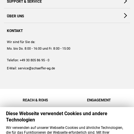
SUPPORT & SERVICE
Webshop
Kontakt
ÜBER UNS
FAQ
Unternehmen
Online-Hilfe
KONTAKT
Historie
Anleitungen
Wir sind für Sie da:
Engagement
Preise
Mo. bis Do. 8:00 - 16:00
und Fr. 8:00 - 15:00
Jobs
Mengenrabatt
Telefon:
+49 30 805 86 95 - 0
Versand
E-Mail:
service@schaeffer-ag.de
REACH & ROHS
ENGAGEMENT
Diese Webseite verwendet Cookies und andere
Technologien
Wir verwenden auf unserer Webseite Cookies und ähnliche Technologien,
die für das Funktionieren der Webseite erforderlich sind. Mit Ihrer