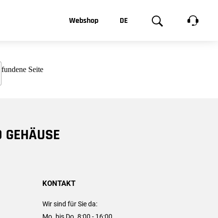
t, was Sie
Webshop
DE
te
Produktgalerie
EN
e
FR
chsen
D GEHÄUSE
KONTAKT
Wir sind für Sie da:
Mo. bis Do. 8:00 - 16:00