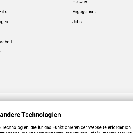
Historie
Gewindebolzen & -hülsen
Hilfe
Engagement
ungen
Jobs
rabatt
d
ENGAGEMENT
UNSERE NIEDE
 andere Technologien
Technologien, die für das Funktionieren der Webseite erforderlich