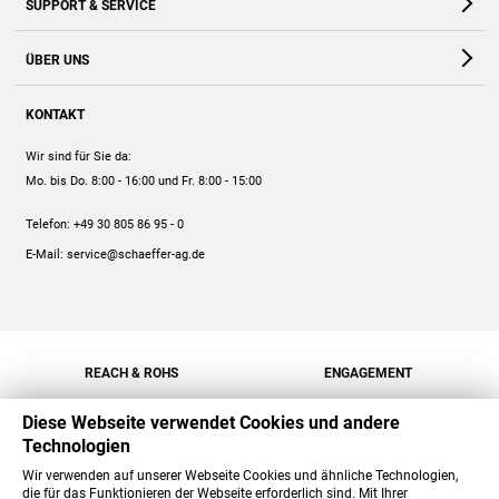
SUPPORT & SERVICE
Webshop
Kontakt
ÜBER UNS
FAQ
Unternehmen
Online-Hilfe
KONTAKT
Historie
Anleitungen
Wir sind für Sie da:
Engagement
Preise
Mo. bis Do. 8:00 - 16:00
und Fr. 8:00 - 15:00
Jobs
Mengenrabatt
Telefon:
+49 30 805 86 95 - 0
Versand
E-Mail:
service@schaeffer-ag.de
REACH & ROHS
ENGAGEMENT
Diese Webseite verwendet Cookies und andere
Technologien
Wir verwenden auf unserer Webseite Cookies und ähnliche Technologien,
die für das Funktionieren der Webseite erforderlich sind. Mit Ihrer