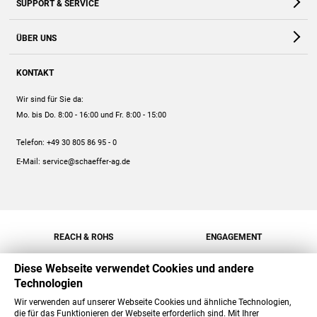
SUPPORT & SERVICE
Webshop
Kontakt
ÜBER UNS
FAQ
Unternehmen
Online-Hilfe
KONTAKT
Historie
Anleitungen
Wir sind für Sie da:
Engagement
Preise
Mo. bis Do. 8:00 - 16:00
und Fr. 8:00 - 15:00
Jobs
Mengenrabatt
Telefon:
+49 30 805 86 95 - 0
Versand
E-Mail:
service@schaeffer-ag.de
REACH & ROHS
ENGAGEMENT
Diese Webseite verwendet Cookies und andere
Technologien
Wir verwenden auf unserer Webseite Cookies und ähnliche Technologien,
die für das Funktionieren der Webseite erforderlich sind. Mit Ihrer