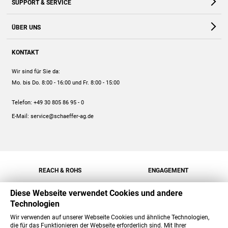
SUPPORT & SERVICE
Webshop
Kontakt
ÜBER UNS
FAQ
Unternehmen
Online-Hilfe
KONTAKT
Historie
Anleitungen
Wir sind für Sie da:
Engagement
Preise
Mo. bis Do. 8:00 - 16:00
und Fr. 8:00 - 15:00
Jobs
Mengenrabatt
Telefon:
+49 30 805 86 95 - 0
Versand
E-Mail:
service@schaeffer-ag.de
REACH & ROHS
ENGAGEMENT
Diese Webseite verwendet Cookies und andere
Technologien
Wir verwenden auf unserer Webseite Cookies und ähnliche Technologien,
die für das Funktionieren der Webseite erforderlich sind. Mit Ihrer