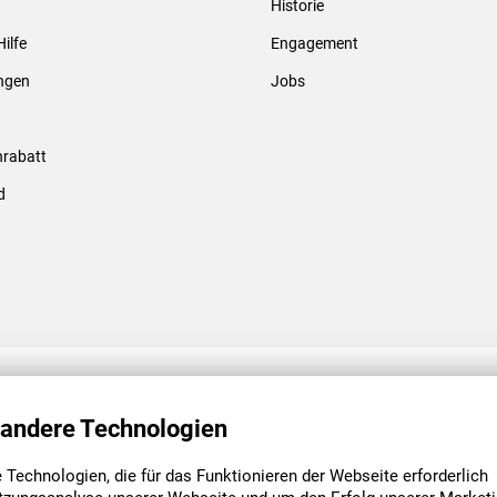
Historie
Gewindebolzen & -hülsen
Hilfe
Engagement
ungen
Jobs
rabatt
d
ENGAGEMENT
UNSERE NIEDE
 andere Technologien
Technologien, die für das Funktionieren der Webseite erforderlich