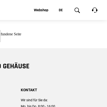
t, was Sie
Webshop
DE
te
Produktgalerie
EN
e
FR
chsen
D GEHÄUSE
KONTAKT
Wir sind für Sie da:
Mo. bis Do. 8:00 - 16:00