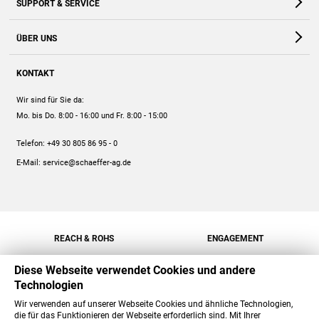
SUPPORT & SERVICE
Webshop
Kontakt
ÜBER UNS
FAQ
Unternehmen
Online-Hilfe
KONTAKT
Historie
Anleitungen
Wir sind für Sie da:
Engagement
Preise
Mo. bis Do. 8:00 - 16:00
und Fr. 8:00 - 15:00
Jobs
Mengenrabatt
Telefon:
+49 30 805 86 95 - 0
Versand
E-Mail:
service@schaeffer-ag.de
REACH & ROHS
ENGAGEMENT
Diese Webseite verwendet Cookies und andere
Technologien
Wir verwenden auf unserer Webseite Cookies und ähnliche Technologien,
die für das Funktionieren der Webseite erforderlich sind. Mit Ihrer