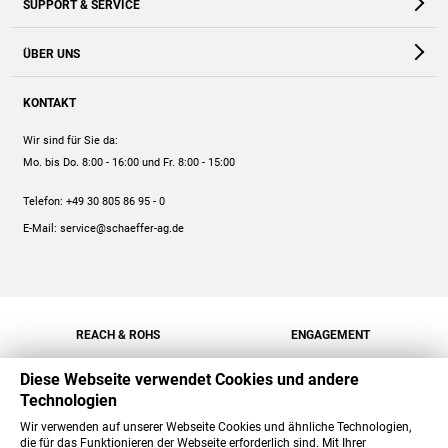
SUPPORT & SERVICE
Webshop
Kontakt
ÜBER UNS
FAQ
Unternehmen
Online-Hilfe
KONTAKT
Historie
Anleitungen
Wir sind für Sie da:
Engagement
Preise
Mo. bis Do. 8:00 - 16:00
und Fr. 8:00 - 15:00
Jobs
Mengenrabatt
Telefon:
+49 30 805 86 95 - 0
Versand
E-Mail:
service@schaeffer-ag.de
REACH & ROHS
ENGAGEMENT
Diese Webseite verwendet Cookies und andere
Technologien
Wir verwenden auf unserer Webseite Cookies und ähnliche Technologien,
die für das Funktionieren der Webseite erforderlich sind. Mit Ihrer