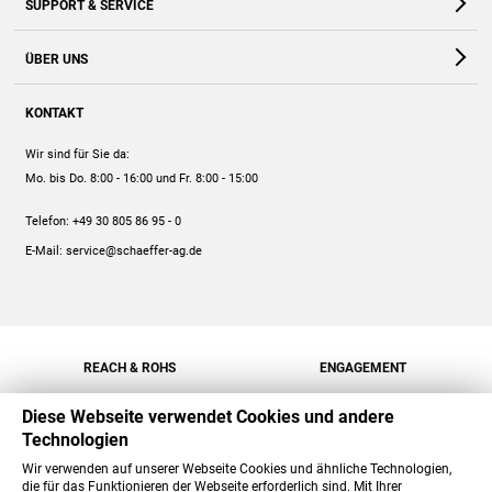
SUPPORT & SERVICE
Webshop
Kontakt
ÜBER UNS
FAQ
Unternehmen
Online-Hilfe
KONTAKT
Historie
Anleitungen
Wir sind für Sie da:
Engagement
Preise
Mo. bis Do. 8:00 - 16:00
und Fr. 8:00 - 15:00
Jobs
Mengenrabatt
Telefon:
+49 30 805 86 95 - 0
Versand
E-Mail:
service@schaeffer-ag.de
REACH & ROHS
ENGAGEMENT
Diese Webseite verwendet Cookies und andere
Technologien
Wir verwenden auf unserer Webseite Cookies und ähnliche Technologien,
die für das Funktionieren der Webseite erforderlich sind. Mit Ihrer