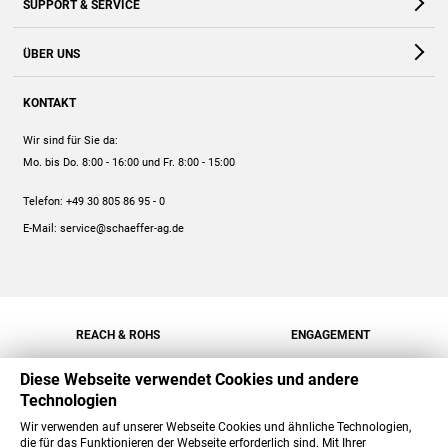
SUPPORT & SERVICE
Webshop
Kontakt
ÜBER UNS
FAQ
Unternehmen
Online-Hilfe
KONTAKT
Historie
Anleitungen
Wir sind für Sie da:
Engagement
Preise
Mo. bis Do. 8:00 - 16:00
und Fr. 8:00 - 15:00
Jobs
Mengenrabatt
Telefon:
+49 30 805 86 95 - 0
Versand
E-Mail:
service@schaeffer-ag.de
REACH & ROHS
ENGAGEMENT
Diese Webseite verwendet Cookies und andere
Technologien
Wir verwenden auf unserer Webseite Cookies und ähnliche Technologien,
die für das Funktionieren der Webseite erforderlich sind. Mit Ihrer