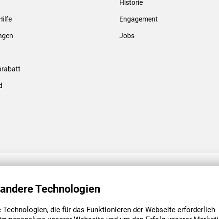
Historie
Gewindebolzen & -hülsen
Hilfe
Engagement
ungen
Jobs
rabatt
d
ENGAGEMENT
UNSERE NIEDE
 andere Technologien
Technologien, die für das Funktionieren der Webseite erforderlich