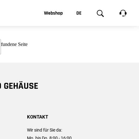
t, was Sie
Webshop
DE
te
Produktgalerie
EN
e
FR
chsen
D GEHÄUSE
KONTAKT
Wir sind für Sie da:
Mo. bis Do. 8:00 - 16:00