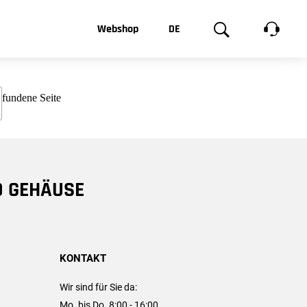
t, was Sie
Webshop
DE
te
Produktgalerie
EN
e
FR
chsen
D GEHÄUSE
KONTAKT
Wir sind für Sie da:
Mo. bis Do. 8:00 - 16:00