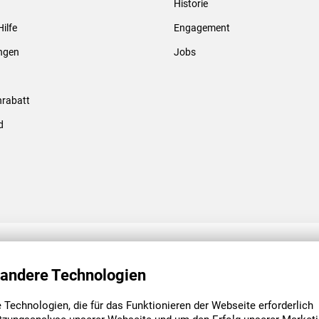
Historie
Gewindebolzen & -hülsen
Hilfe
Engagement
ungen
Jobs
rabatt
d
ENGAGEMENT
UNSERE NIEDE
 andere Technologien
Technologien, die für das Funktionieren der Webseite erforderlich