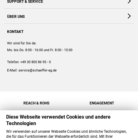
SUPPORT & SERVICE
Webshop
Kontakt
ÜBER UNS
FAQ
Unternehmen
Online-Hilfe
KONTAKT
Historie
Anleitungen
Wir sind für Sie da:
Engagement
Preise
Mo. bis Do. 8:00 - 16:00
und Fr. 8:00 - 15:00
Jobs
Mengenrabatt
Telefon:
+49 30 805 86 95 - 0
Versand
E-Mail:
service@schaeffer-ag.de
REACH & ROHS
ENGAGEMENT
Diese Webseite verwendet Cookies und andere
Technologien
Wir verwenden auf unserer Webseite Cookies und ähnliche Technologien,
die für das Funktionieren der Webseite erforderlich sind. Mit Ihrer