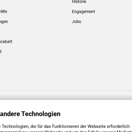
Historie
Gewindebolzen & -hülsen
Hilfe
Engagement
ungen
Jobs
rabatt
d
ENGAGEMENT
UNSERE NIEDE
 andere Technologien
Technologien, die für das Funktionieren der Webseite erforderlich